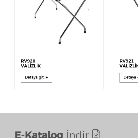
RV920
RV921
VALIZLIK
VALIZLI
Detaya git
Detaya 
E-Katalog
İndir