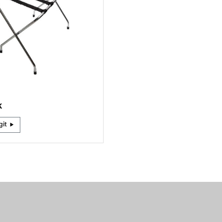
K
git